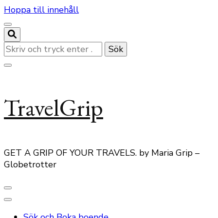
Hoppa till innehåll
Letar
du
efter
något?
TravelGrip
GET A GRIP OF YOUR TRAVELS. by Maria Grip –
Globetrotter
Sök och Boka boende