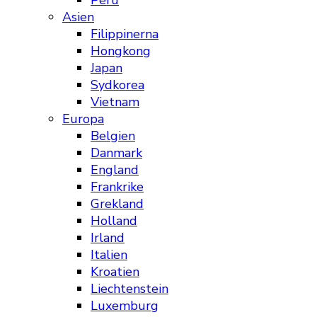
Peru
Asien
Filippinerna
Hongkong
Japan
Sydkorea
Vietnam
Europa
Belgien
Danmark
England
Frankrike
Grekland
Holland
Irland
Italien
Kroatien
Liechtenstein
Luxemburg