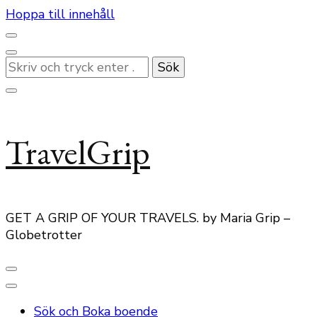
Hoppa till innehåll
Letar
du
efter
något?
TravelGrip
GET A GRIP OF YOUR TRAVELS. by Maria Grip –
Globetrotter
Sök och Boka boende