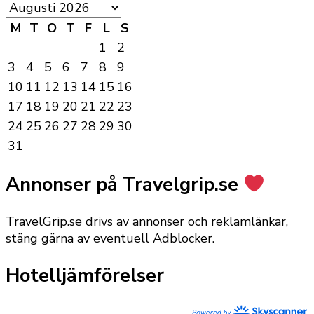
M
T
O
T
F
L
S
1
2
3
4
5
6
7
8
9
10
11
12
13
14
15
16
17
18
19
20
21
22
23
24
25
26
27
28
29
30
31
Annonser på Travelgrip.se
TravelGrip.se drivs av annonser och reklamlänkar,
stäng gärna av eventuell Adblocker.
Hotelljämförelser