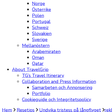
Norge
Österrike
Polen
Portugal
Schweiz
Slovakien
Sverige
Mellanöstern
Arabemiraten
Oman
Qatar
About TravelGrip
TG’s Travel Itinerary
Collaboration and Press Information
Samarbeten och Annonsering
Portfolio
Cookieguide och Integritetspolicy
Hem
Resetips
Undvika tristess på långflyget
rek