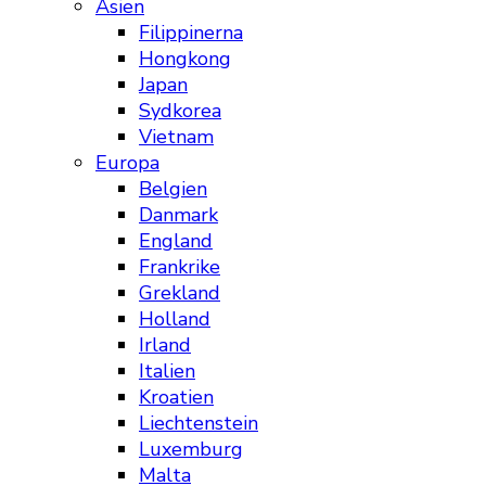
Asien
Filippinerna
Hongkong
Japan
Sydkorea
Vietnam
Europa
Belgien
Danmark
England
Frankrike
Grekland
Holland
Irland
Italien
Kroatien
Liechtenstein
Luxemburg
Malta