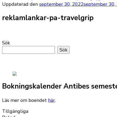
Uppdaterad den
september 30, 2022
september 30,
reklamlankar-pa-travelgrip
Sök
Sök
Bokningskalender Antibes semest
Läs mer om boendet
här
.
Tillgängliga