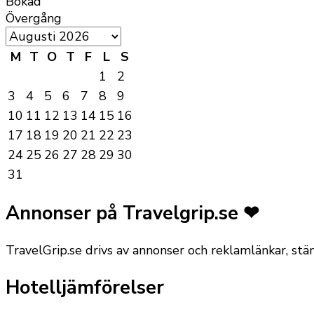
Bokad
Övergång
M
T
O
T
F
L
S
1
2
3
4
5
6
7
8
9
10
11
12
13
14
15
16
17
18
19
20
21
22
23
24
25
26
27
28
29
30
31
Annonser på Travelgrip.se ❤
TravelGrip.se drivs av annonser och reklamlänkar, st
Hotelljämförelser