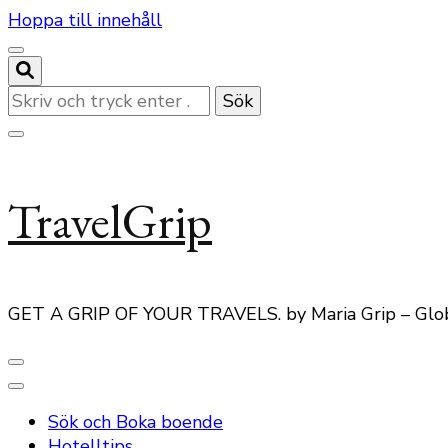
Hoppa till innehåll
Letar
du
efter
något?
TravelGrip
GET A GRIP OF YOUR TRAVELS. by Maria Grip – Glo
Sök och Boka boende
Hotelltips