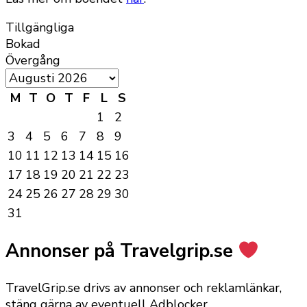
Tillgängliga
Bokad
Övergång
M
T
O
T
F
L
S
1
2
3
4
5
6
7
8
9
10
11
12
13
14
15
16
17
18
19
20
21
22
23
24
25
26
27
28
29
30
31
Annonser på Travelgrip.se
TravelGrip.se drivs av annonser och reklamlänkar,
stäng gärna av eventuell Adblocker.