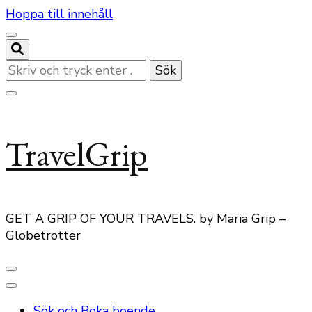
Hoppa till innehåll
Letar
du
efter
något?
TravelGrip
GET A GRIP OF YOUR TRAVELS. by Maria Grip –
Globetrotter
Sök och Boka boende