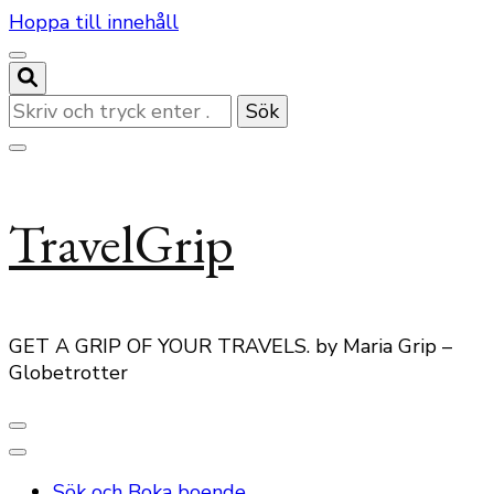
Hoppa till innehåll
Letar
du
efter
något?
TravelGrip
GET A GRIP OF YOUR TRAVELS. by Maria Grip –
Globetrotter
Sök och Boka boende