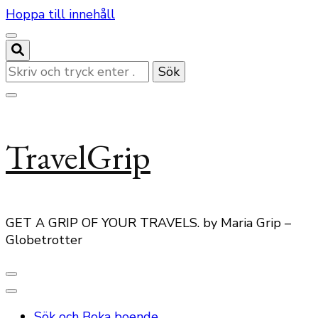
Hoppa till innehåll
Letar
du
efter
något?
TravelGrip
GET A GRIP OF YOUR TRAVELS. by Maria Grip –
Globetrotter
Sök och Boka boende