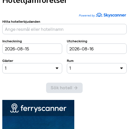
Hotelljämförelser