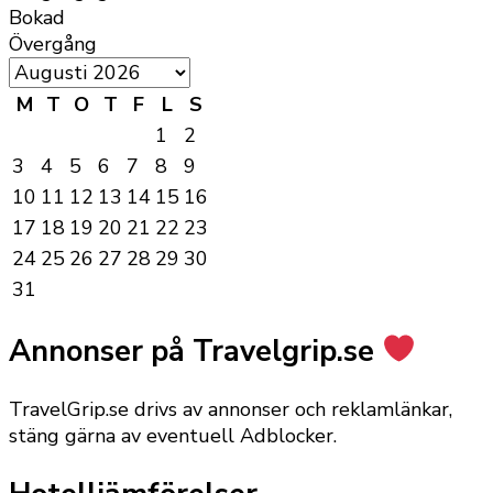
Bokad
Övergång
M
T
O
T
F
L
S
1
2
3
4
5
6
7
8
9
10
11
12
13
14
15
16
17
18
19
20
21
22
23
24
25
26
27
28
29
30
31
Annonser på Travelgrip.se
TravelGrip.se drivs av annonser och reklamlänkar,
stäng gärna av eventuell Adblocker.