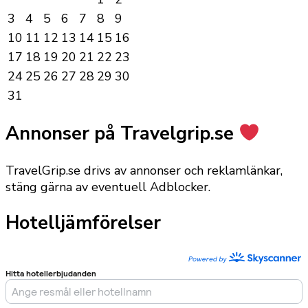
3
4
5
6
7
8
9
10
11
12
13
14
15
16
17
18
19
20
21
22
23
24
25
26
27
28
29
30
31
Annonser på Travelgrip.se
TravelGrip.se drivs av annonser och reklamlänkar,
stäng gärna av eventuell Adblocker.
Hotelljämförelser