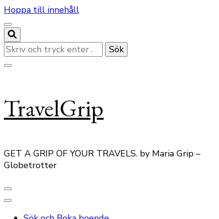
Hoppa till innehåll
Letar
du
efter
något?
TravelGrip
GET A GRIP OF YOUR TRAVELS. by Maria Grip –
Globetrotter
Sök och Boka boende