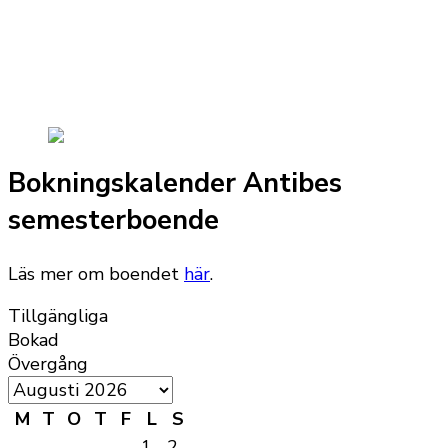
Bokningskalender Antibes
semesterboende
Läs mer om boendet
här
.
Tillgängliga
Bokad
Övergång
M
T
O
T
F
L
S
1
2