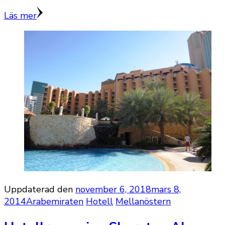
Läs mer
Uppdaterad den
november 6, 2018
mars 8,
2014
Arabemiraten
Hotell
Mellanöstern