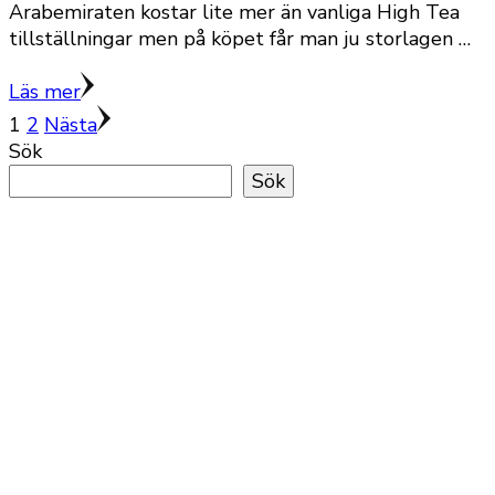
Arabemiraten kostar lite mer än vanliga High Tea
tillställningar men på köpet får man ju storlagen …
Läs mer
Sidnumrering
Sida
Sida
1
2
Nästa
Sök
för
Sök
inlägg