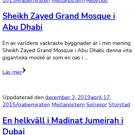
2015
Arabemiraten
Mellanöstern
Resetips
Sheikh Zayed Grand Mosque i
Abu Dhabi
En av världens vackraste byggnader är i min mening
Sheikh Zayed Grand Mosque i Abu Dhabi, denna vita
gigantiska moské är som en oas i …
Läs mer
Uppdaterad den
december 3, 2019
april 17,
2015
Arabemiraten
Mellanöstern
Solresor
Storstad
En helkväll i Madinat Jumeirah i
Dubai