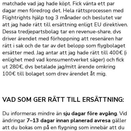
matchade vad jag hade köpt. Fick vänta ett par
dagar men föredrog det. Hela rättsprocessen med
Flightrights hjälp tog 3 månader och beslutet var
att jag hade rätt till ersättning enligt EU direktiven.
Dessa tredjepartsbolag tar en revenue-share, dvs
driver ärendet med förhoppning att resenären har
rätt i sak och de tar av det belopp som flygbolaget
ersätter med. Jag antar att jag hade rätt till 400€ (i
enlighet med vad konsumentverket säger) och fick
ut 280€, dvs betalade jag/mitt ärende omkring
100€ till bolaget som drev ärendet åt mig.
VAD SOM GER RÄTT TILL ERSÄTTNING:
Du informeras mindre än
sju dagar före avgång
. Vid
ändringar
7–13 dagar innan planerad avresa
gäller
att du bokas om på en flygning som innebär att du