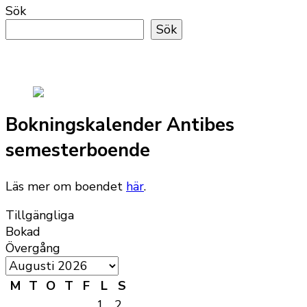
Sök
Sök
Bokningskalender Antibes
semesterboende
Läs mer om boendet
här
.
Tillgängliga
Bokad
Övergång
M
T
O
T
F
L
S
1
2