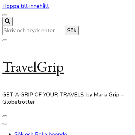
Hoppa till innehåll
Letar
du
efter
något?
TravelGrip
GET A GRIP OF YOUR TRAVELS. by Maria Grip –
Globetrotter
Sök och Boka boende