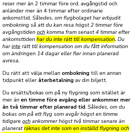
reser mer än 2 timmar före ord. avgångstid och
anländer mer än 4 timmar efter ordinarie
ankomsttid.
S
åledes, om flygbolaget har erbjudit
ombokning så att du kan resa högst 2 timmar före
avgångstiden
och
komma fram senast 4 timmar efter
ankomsttiden
har du inte rätt till kompensation
. Du
har
inte
rätt till kompensation om du fått information
om ändringen 14 dagar eller fler innan planerad
avresa.
Du rätt att välja mellan
ombokning
till en annan
tidpunkt eller
återbetalning
av din biljett.
Du ersätts/bokas om på ny flygning som istället är
mer än
en timme före avgång eller ankommer mer
än två timmar efter planerad tid
.
Således, om du
bokas om på ett flyg som avgår högst en timme
tidigare
och
ankommer högst två timmar senare än
planerat
räknas det inte som en inställd flygning och