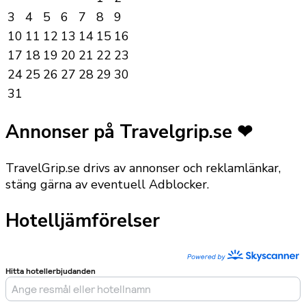
3
4
5
6
7
8
9
10
11
12
13
14
15
16
17
18
19
20
21
22
23
24
25
26
27
28
29
30
31
Annonser på Travelgrip.se ❤
TravelGrip.se drivs av annonser och reklamlänkar,
stäng gärna av eventuell Adblocker.
Hotelljämförelser