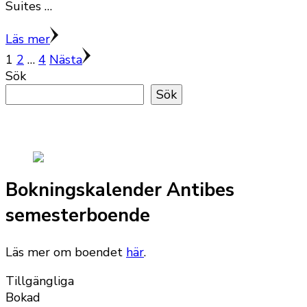
Suites …
Läs mer
Sidnumrering
Sida
Sida
Sida
1
2
…
4
Nästa
Sök
för
Sök
inlägg
Bokningskalender Antibes
semesterboende
Läs mer om boendet
här
.
Tillgängliga
Bokad