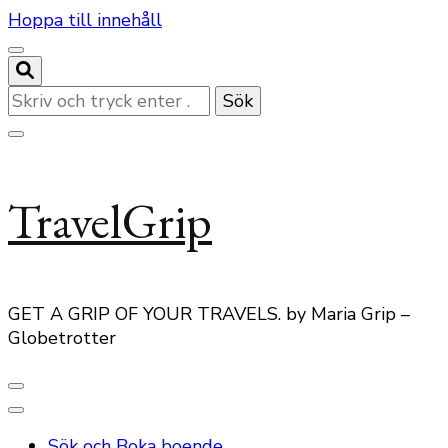
Hoppa till innehåll
Letar
du
efter
något?
TravelGrip
GET A GRIP OF YOUR TRAVELS. by Maria Grip –
Globetrotter
Sök och Boka boende