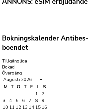
ANNONS: eSIM erbjudande
Bokningskalender Antibes-
boendet
Tillgängliga
Bokad
Övergång
M
T
O
T
F
L
S
1
2
3
4
5
6
7
8
9
10
11
12
13
14
15
16