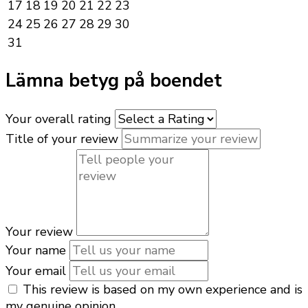
17
18
19
20
21
22
23
24
25
26
27
28
29
30
31
Lämna betyg på boendet
Your overall rating
Title of your review
Your review
Your name
Your email
This review is based on my own experience and is
my genuine opinion.