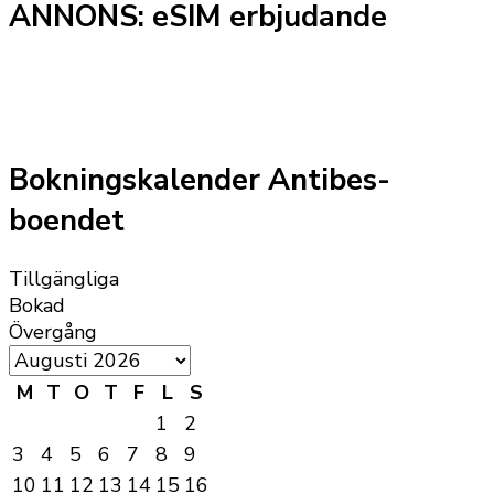
ANNONS: eSIM erbjudande
Bokningskalender Antibes-
boendet
Tillgängliga
Bokad
Övergång
M
T
O
T
F
L
S
1
2
3
4
5
6
7
8
9
10
11
12
13
14
15
16