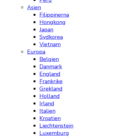
Peru
Asien
Filippinerna
Hongkong
Japan
Sydkorea
Vietnam
Europa
Belgien
Danmark
England
Frankrike
Grekland
Holland
Irland
Italien
Kroatien
Liechtenstein
Luxemburg