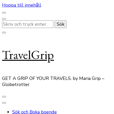
Hoppa till innehåll
Letar
du
efter
något?
TravelGrip
GET A GRIP OF YOUR TRAVELS. by Maria Grip –
Globetrotter
Sök och Boka boende