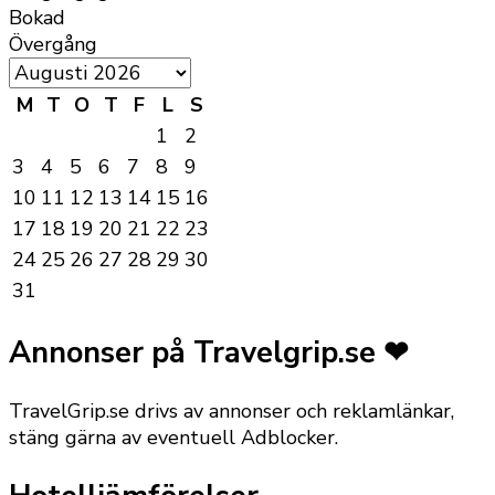
Bokad
Övergång
M
T
O
T
F
L
S
1
2
3
4
5
6
7
8
9
10
11
12
13
14
15
16
17
18
19
20
21
22
23
24
25
26
27
28
29
30
31
Annonser på Travelgrip.se ❤
TravelGrip.se drivs av annonser och reklamlänkar,
stäng gärna av eventuell Adblocker.