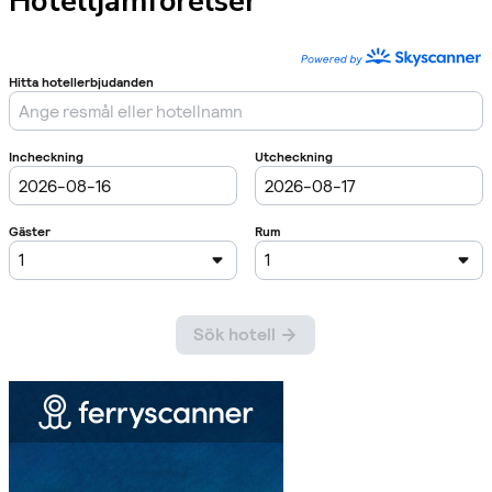
Hotelljämförelser