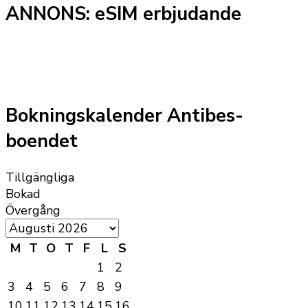
ANNONS: eSIM erbjudande
Bokningskalender Antibes-
boendet
Tillgängliga
Bokad
Övergång
M
T
O
T
F
L
S
1
2
3
4
5
6
7
8
9
10
11
12
13
14
15
16