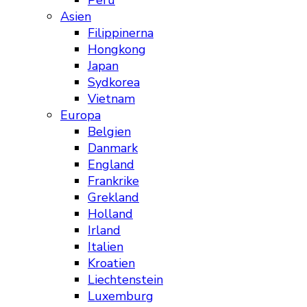
Peru
Asien
Filippinerna
Hongkong
Japan
Sydkorea
Vietnam
Europa
Belgien
Danmark
England
Frankrike
Grekland
Holland
Irland
Italien
Kroatien
Liechtenstein
Luxemburg