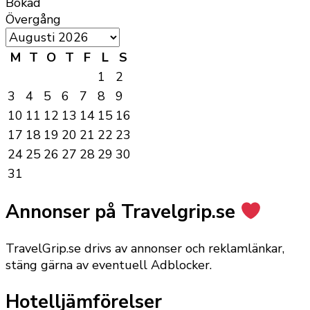
Bokad
Övergång
M
T
O
T
F
L
S
1
2
3
4
5
6
7
8
9
10
11
12
13
14
15
16
17
18
19
20
21
22
23
24
25
26
27
28
29
30
31
Annonser på Travelgrip.se
TravelGrip.se drivs av annonser och reklamlänkar,
stäng gärna av eventuell Adblocker.
Hotelljämförelser