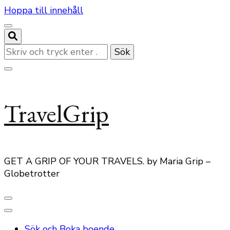
Hoppa till innehåll
Letar
du
efter
något?
TravelGrip
GET A GRIP OF YOUR TRAVELS. by Maria Grip –
Globetrotter
Sök och Boka boende