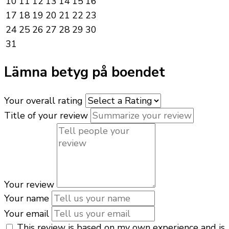
10
11
12
13
14
15
16
17
18
19
20
21
22
23
24
25
26
27
28
29
30
31
Lämna betyg på boendet
Your overall rating
Title of your review
Your review
Your name
Your email
This review is based on my own experience and is