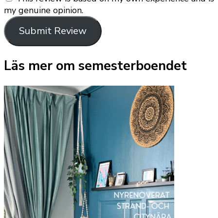
my genuine opinion.
Submit Review
Läs mer om semesterboendet