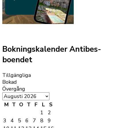
Bokningskalender Antibes-
boendet
Tillgängliga
Bokad
Övergång
M
T
O
T
F
L
S
1
2
3
4
5
6
7
8
9