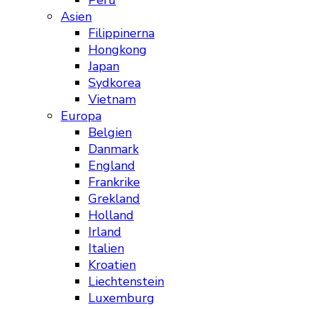
Peru
Asien
Filippinerna
Hongkong
Japan
Sydkorea
Vietnam
Europa
Belgien
Danmark
England
Frankrike
Grekland
Holland
Irland
Italien
Kroatien
Liechtenstein
Luxemburg