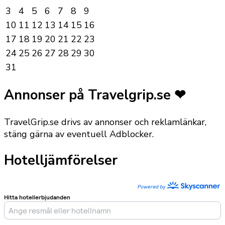
3
4
5
6
7
8
9
10
11
12
13
14
15
16
17
18
19
20
21
22
23
24
25
26
27
28
29
30
31
Annonser på Travelgrip.se ❤
TravelGrip.se drivs av annonser och reklamlänkar,
stäng gärna av eventuell Adblocker.
Hotelljämförelser