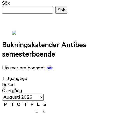
Sök
Sök
Bokningskalender Antibes
semesterboende
Läs mer om boendet
här
.
Tillgängliga
Bokad
Övergång
M
T
O
T
F
L
S
1
2