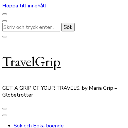
Hoppa till innehåll
Letar
du
efter
något?
TravelGrip
GET A GRIP OF YOUR TRAVELS. by Maria Grip –
Globetrotter
Sök och Boka boende