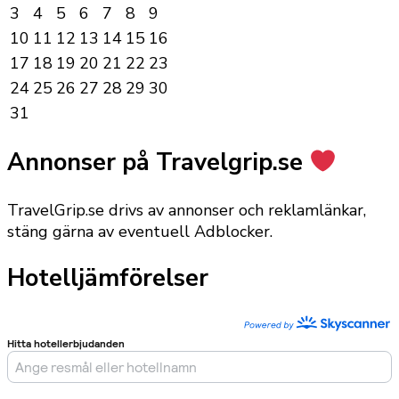
3
4
5
6
7
8
9
10
11
12
13
14
15
16
17
18
19
20
21
22
23
24
25
26
27
28
29
30
31
Annonser på Travelgrip.se
TravelGrip.se drivs av annonser och reklamlänkar,
stäng gärna av eventuell Adblocker.
Hotelljämförelser