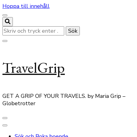
Hoppa till innehåll
Letar
du
efter
något?
TravelGrip
GET A GRIP OF YOUR TRAVELS. by Maria Grip –
Globetrotter
Sök och Boka boende