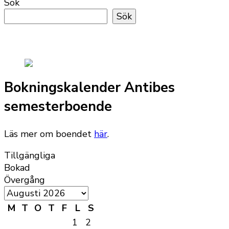
Sök
Sök
Bokningskalender Antibes
semesterboende
Läs mer om boendet
här
.
Tillgängliga
Bokad
Övergång
M
T
O
T
F
L
S
1
2