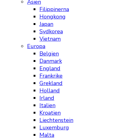
Asien
Filippinerna
Hongkong
Japan
Sydkorea
Vietnam
Europa
Belgien
Danmark
England
Frankrike
Grekland
Holland
Irland
Italien
Kroatien
Liechtenstein
Luxemburg
Malta