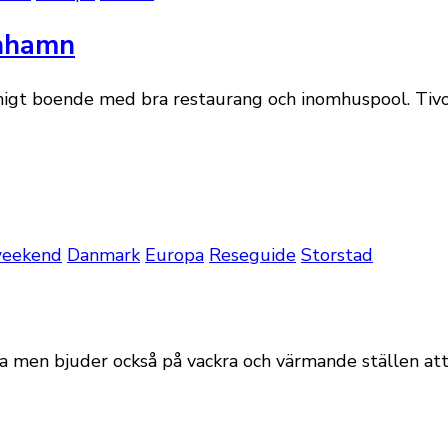
enhamn
nigt boende med bra restaurang och inomhuspool. Tivol
weekend
Danmark
Europa
Reseguide
Storstad
a men bjuder också på vackra och värmande ställen at