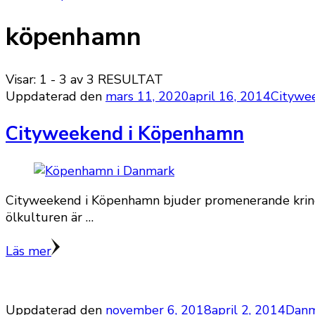
köpenhamn
Visar: 1 - 3 av 3 RESULTAT
Uppdaterad den
mars 11, 2020
april 16, 2014
Citywe
Cityweekend i Köpenhamn
Cityweekend i Köpenhamn bjuder promenerande kring v
ölkulturen är …
Läs mer
Uppdaterad den
november 6, 2018
april 2, 2014
Danm