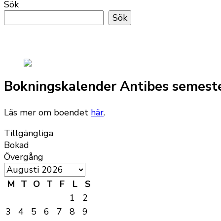
Sök
Sök
Bokningskalender Antibes semest
Läs mer om boendet
här
.
Tillgängliga
Bokad
Övergång
M
T
O
T
F
L
S
1
2
3
4
5
6
7
8
9