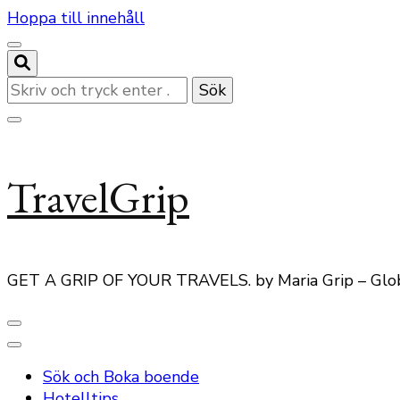
Hoppa till innehåll
Letar
du
efter
något?
TravelGrip
GET A GRIP OF YOUR TRAVELS. by Maria Grip – Glo
Sök och Boka boende
Hotelltips