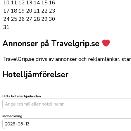
10
11
12
13
14
15
16
17
18
19
20
21
22
23
24
25
26
27
28
29
30
31
Annonser på Travelgrip.se
TravelGrip.se drivs av annonser och reklamlänkar, st
Hotelljämförelser