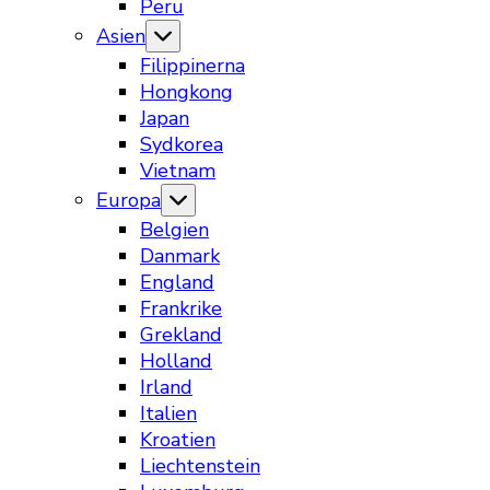
Peru
Asien
Filippinerna
Hongkong
Japan
Sydkorea
Vietnam
Europa
Belgien
Danmark
England
Frankrike
Grekland
Holland
Irland
Italien
Kroatien
Liechtenstein