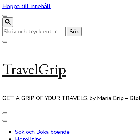
Hoppa till innehåll
Letar
du
efter
något?
TravelGrip
GET A GRIP OF YOUR TRAVELS. by Maria Grip – Glo
Sök och Boka boende
Hotelltips