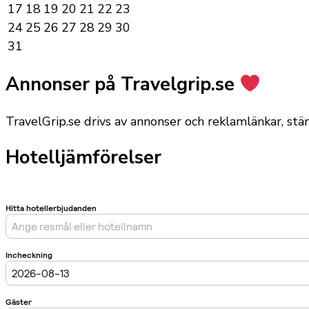
17
18
19
20
21
22
23
24
25
26
27
28
29
30
31
Annonser på Travelgrip.se
TravelGrip.se drivs av annonser och reklamlänkar, st
Hotelljämförelser