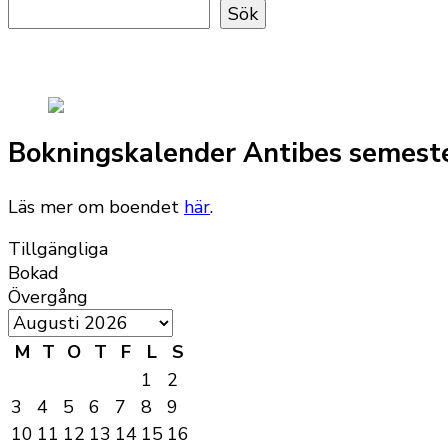
Sök
Bokningskalender Antibes semest
Läs mer om boendet
här
.
Tillgängliga
Bokad
Övergång
M
T
O
T
F
L
S
1
2
3
4
5
6
7
8
9
10
11
12
13
14
15
16