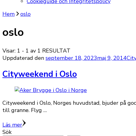
Cookieguide och Integritetspolicy
Hem
oslo
oslo
Visar: 1 - 1 av 1 RESULTAT
Uppdaterad den
september 18, 2023
maj 9, 2014
Cit
Cityweekend i Oslo
Cityweekend i Oslo, Norges huvudstad, bjuder på god 
till granne. Flyg …
Läs mer
Sök