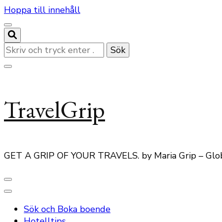
Hoppa till innehåll
Letar
du
efter
något?
TravelGrip
GET A GRIP OF YOUR TRAVELS. by Maria Grip – Glo
Sök och Boka boende
Hotelltips