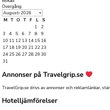
Bokad
Övergång
M
T
O
T
F
L
S
1
2
3
4
5
6
7
8
9
10
11
12
13
14
15
16
17
18
19
20
21
22
23
24
25
26
27
28
29
30
31
Annonser på Travelgrip.se
TravelGrip.se drivs av annonser och reklamlänkar, st
Hotelljämförelser