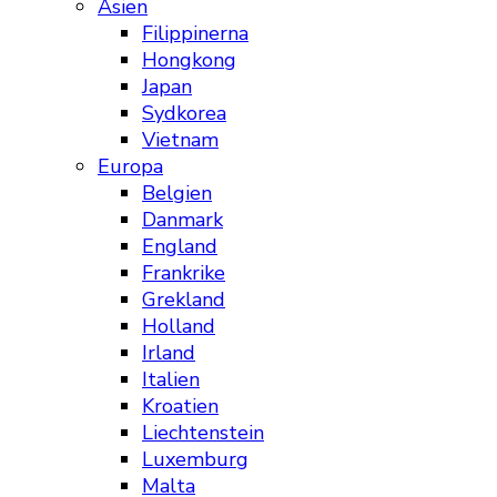
Asien
Filippinerna
Hongkong
Japan
Sydkorea
Vietnam
Europa
Belgien
Danmark
England
Frankrike
Grekland
Holland
Irland
Italien
Kroatien
Liechtenstein
Luxemburg
Malta