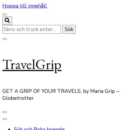
Hoppa till innehåll
Letar
du
efter
något?
TravelGrip
GET A GRIP OF YOUR TRAVELS. by Maria Grip –
Globetrotter
Sök och Boka boende