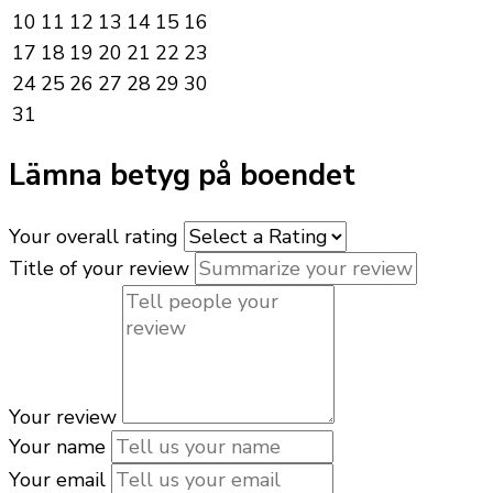
10
11
12
13
14
15
16
17
18
19
20
21
22
23
24
25
26
27
28
29
30
31
Lämna betyg på boendet
Your overall rating
Title of your review
Your review
Your name
Your email