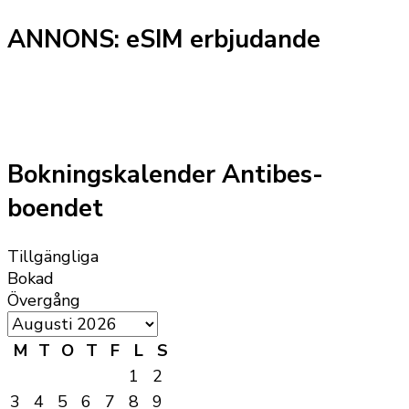
ANNONS: eSIM erbjudande
Bokningskalender Antibes-
boendet
Tillgängliga
Bokad
Övergång
M
T
O
T
F
L
S
1
2
3
4
5
6
7
8
9