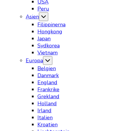
USA
Peru
Asien
Filippinerna
Hongkong
Japan
Sydkorea
Vietnam
Europa
Belgien
Danmark
England
Frankrike
Grekland
Holland
Irland
Italien
Kroatien