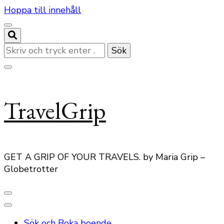
Hoppa till innehåll
Letar
du
efter
något?
TravelGrip
GET A GRIP OF YOUR TRAVELS. by Maria Grip –
Globetrotter
Sök och Boka boende