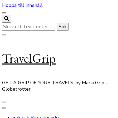
Hoppa till innehåll
Letar
du
efter
något?
TravelGrip
GET A GRIP OF YOUR TRAVELS. by Maria Grip –
Globetrotter
Sök och Boka boende