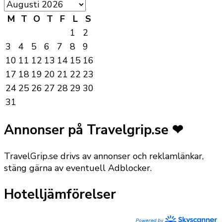
M
T
O
T
F
L
S
1
2
3
4
5
6
7
8
9
10
11
12
13
14
15
16
17
18
19
20
21
22
23
24
25
26
27
28
29
30
31
Annonser på Travelgrip.se ❤
TravelGrip.se drivs av annonser och reklamlänkar,
stäng gärna av eventuell Adblocker.
Hotelljämförelser