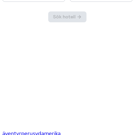
äventyr
peru
sydamerika