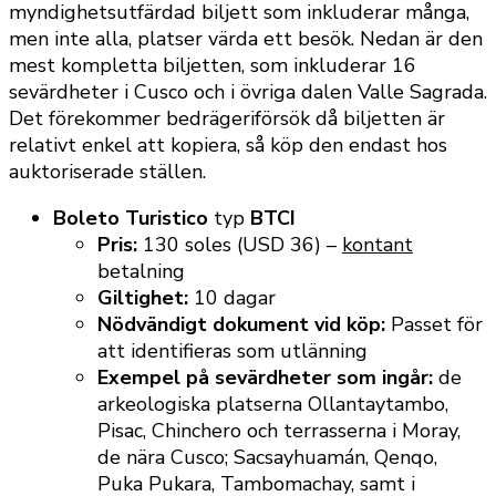
myndighetsutfärdad biljett som inkluderar många,
men inte alla, platser värda ett besök. Nedan är den
mest kompletta biljetten, som inkluderar 16
sevärdheter i Cusco och i övriga dalen Valle Sagrada.
Det förekommer bedrägeriförsök då biljetten är
relativt enkel att kopiera, så köp den endast hos
auktoriserade ställen.
Boleto Turistico
typ
BTCI
Pris:
130 soles (USD 36) –
kontant
betalning
Giltighet:
10 dagar
Nödvändigt dokument vid köp:
Passet för
att identifieras som utlänning
Exempel på sevärdheter som ingår:
de
arkeologiska platserna Ollantaytambo,
Pisac, Chinchero och terrasserna i Moray,
de nära Cusco; Sacsayhuamán, Qenqo,
Puka Pukara, Tambomachay, samt i