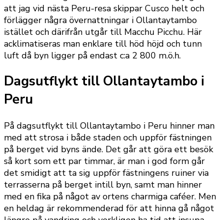
att jag vid nästa Peru-resa skippar Cusco helt och
förlägger några övernattningar i Ollantaytambo
istället och därifrån utgår till Macchu Picchu. Här
acklimatiseras man enklare till höd höjd och tunn
luft då byn ligger på endast c:a 2 800 m.ö.h.
Dagsutflykt till Ollantaytambo i
Peru
På dagsutflykt till Ollantaytambo i Peru hinner man
med att strosa i både staden och uppför fästningen
på berget vid byns ände. Det går att göra ett besök
så kort som ett par timmar, är man i god form går
det smidigt att ta sig uppför fästningens ruiner via
terrasserna på berget intill byn, samt man hinner
med en fika på något av ortens charmiga caféer. Men
en heldag är rekommenderad för att hinna gå något
längre på vandring och verkligen ha tid att insupa