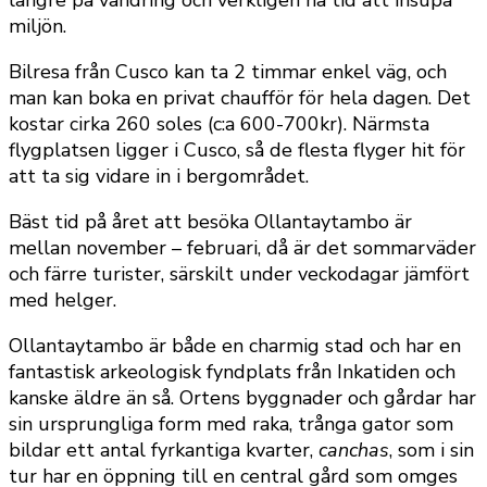
miljön.
Bilresa från Cusco kan ta 2 timmar enkel väg, och
man kan boka en privat chaufför för hela dagen. Det
kostar cirka 260 soles (c:a 600-700kr). Närmsta
flygplatsen ligger i Cusco, så de flesta flyger hit för
att ta sig vidare in i bergområdet.
Bäst tid på året att besöka Ollantaytambo är
mellan november – februari, då är det sommarväder
och färre turister, särskilt under veckodagar jämfört
med helger.
Ollantaytambo är både en charmig stad och har en
fantastisk arkeologisk fyndplats från Inkatiden och
kanske äldre än så. Ortens byggnader och gårdar har
sin ursprungliga form med raka, trånga gator som
bildar ett antal fyrkantiga kvarter,
canchas
, som i sin
tur har en öppning till en central gård som omges