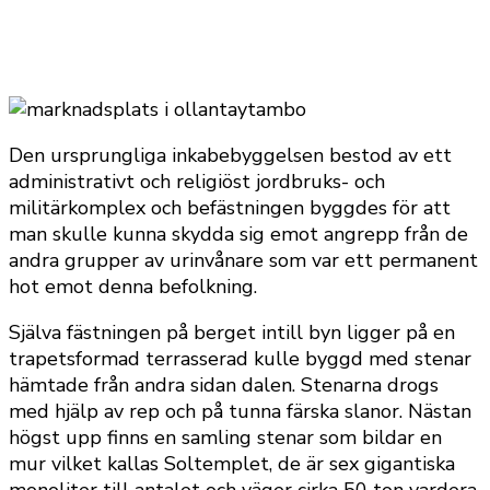
Den ursprungliga inkabebyggelsen bestod av ett
administrativt och religiöst jordbruks- och
militärkomplex och befästningen byggdes för att
man skulle kunna skydda sig emot angrepp från de
andra grupper av urinvånare som var ett permanent
hot emot denna befolkning.
Själva fästningen på berget intill byn ligger på en
trapetsformad terrasserad kulle byggd med stenar
hämtade från andra sidan dalen. Stenarna drogs
med hjälp av rep och på tunna färska slanor. Nästan
högst upp finns en samling stenar som bildar en
mur vilket kallas Soltemplet, de är sex gigantiska
monoliter till antalet och väger cirka 50 ton vardera.