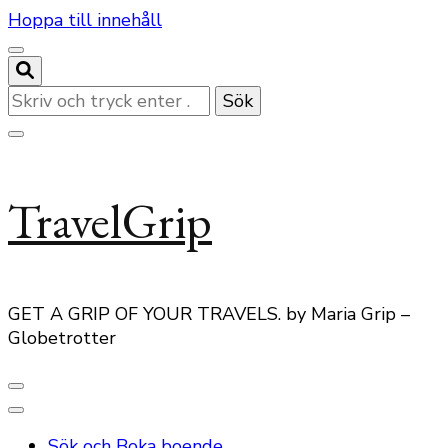
Hoppa till innehåll
Letar
du
efter
något?
TravelGrip
GET A GRIP OF YOUR TRAVELS. by Maria Grip –
Globetrotter
Sök och Boka boende