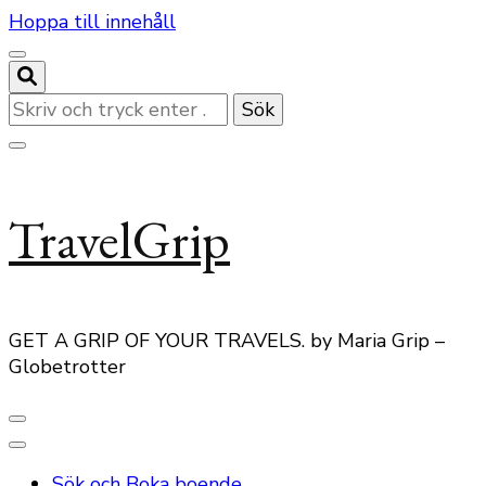
Hoppa till innehåll
Letar
du
efter
något?
TravelGrip
GET A GRIP OF YOUR TRAVELS. by Maria Grip –
Globetrotter
Sök och Boka boende