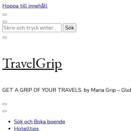
Hoppa till innehåll
Letar
du
efter
något?
TravelGrip
GET A GRIP OF YOUR TRAVELS. by Maria Grip – Glo
Sök och Boka boende
Hotelltips