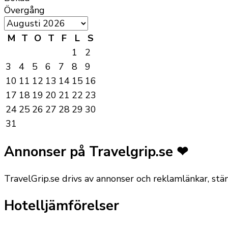
Övergång
M
T
O
T
F
L
S
1
2
3
4
5
6
7
8
9
10
11
12
13
14
15
16
17
18
19
20
21
22
23
24
25
26
27
28
29
30
31
Annonser på Travelgrip.se ❤
TravelGrip.se drivs av annonser och reklamlänkar, st
Hotelljämförelser