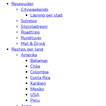
Reseguider
Cityweekends
Läsning per stad
Solresor
Storstadresor
Roadtrips
Rundturer
Mat & Dryck
Restips per land
Amerika
Bahamas
Chile
Colombia
Costa Rica
Karibien
Mexiko
USA
Peru