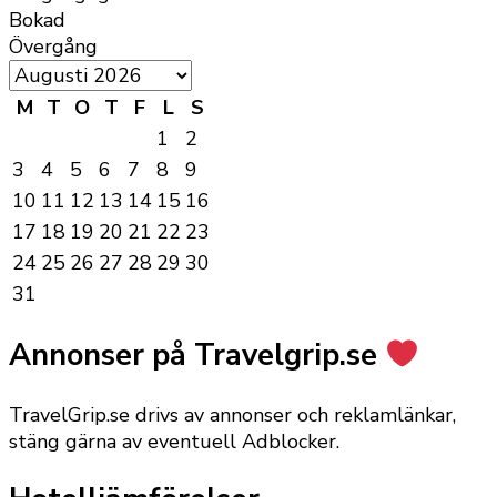
Bokad
Övergång
M
T
O
T
F
L
S
1
2
3
4
5
6
7
8
9
10
11
12
13
14
15
16
17
18
19
20
21
22
23
24
25
26
27
28
29
30
31
Annonser på Travelgrip.se
TravelGrip.se drivs av annonser och reklamlänkar,
stäng gärna av eventuell Adblocker.