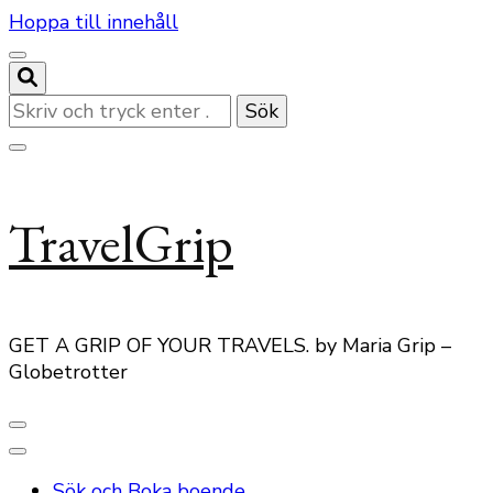
Hoppa till innehåll
Letar
du
efter
något?
TravelGrip
GET A GRIP OF YOUR TRAVELS. by Maria Grip –
Globetrotter
Sök och Boka boende