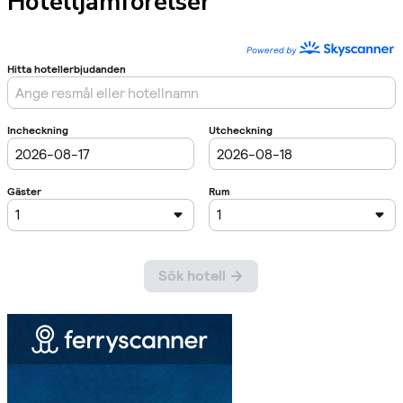
Hotelljämförelser