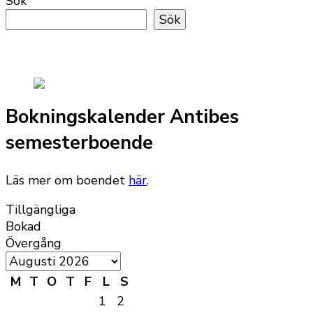
Sök
Sök
Bokningskalender Antibes
semesterboende
Läs mer om boendet
här
.
Tillgängliga
Bokad
Övergång
M
T
O
T
F
L
S
1
2