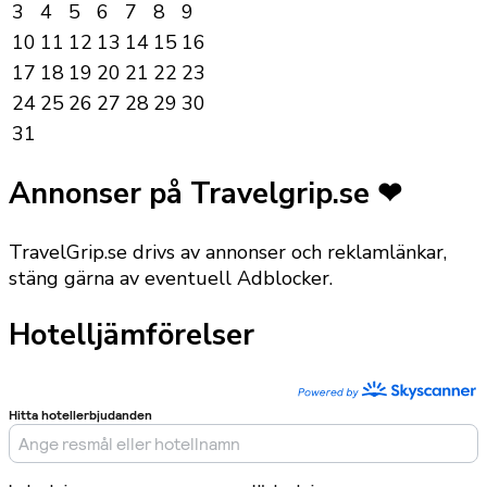
3
4
5
6
7
8
9
10
11
12
13
14
15
16
17
18
19
20
21
22
23
24
25
26
27
28
29
30
31
Annonser på Travelgrip.se ❤
TravelGrip.se drivs av annonser och reklamlänkar,
stäng gärna av eventuell Adblocker.
Hotelljämförelser