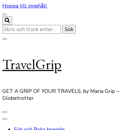
Hoppa till innehåll
Letar
du
efter
något?
TravelGrip
GET A GRIP OF YOUR TRAVELS. by Maria Grip –
Globetrotter
Sök och Boka boende