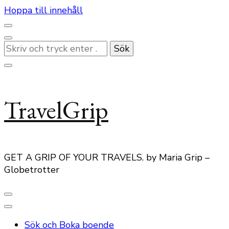
Hoppa till innehåll
Letar
du
efter
något?
TravelGrip
GET A GRIP OF YOUR TRAVELS. by Maria Grip –
Globetrotter
Sök och Boka boende