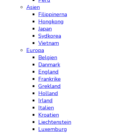
Peru
Asien
Filippinerna
Hongkong
Japan
Sydkorea
Vietnam
Europa
Belgien
Danmark
England
Frankrike
Grekland
Holland
Irland
Italien
Kroatien
Liechtenstein
Luxemburg