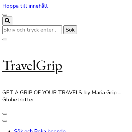
Hoppa till innehåll
Letar
du
efter
något?
TravelGrip
GET A GRIP OF YOUR TRAVELS. by Maria Grip –
Globetrotter
Sök och Boka boende