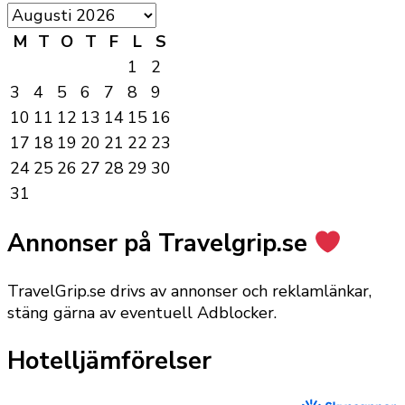
M
T
O
T
F
L
S
1
2
3
4
5
6
7
8
9
10
11
12
13
14
15
16
17
18
19
20
21
22
23
24
25
26
27
28
29
30
31
Annonser på Travelgrip.se
TravelGrip.se drivs av annonser och reklamlänkar,
stäng gärna av eventuell Adblocker.
Hotelljämförelser