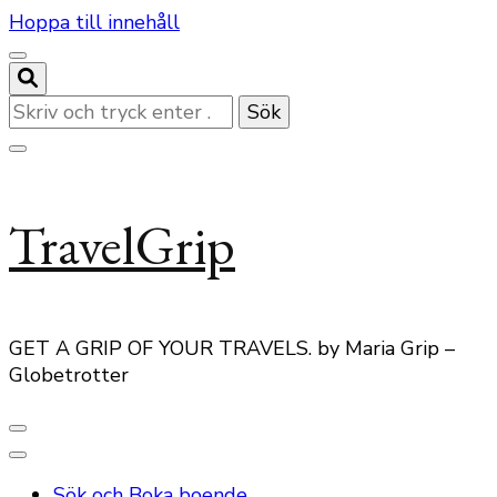
Hoppa till innehåll
Letar
du
efter
något?
TravelGrip
GET A GRIP OF YOUR TRAVELS. by Maria Grip –
Globetrotter
Sök och Boka boende