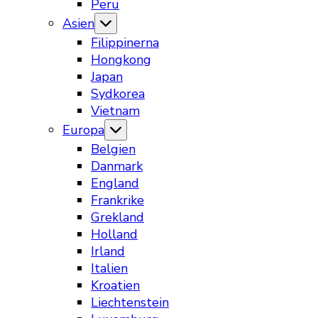
Peru
Asien
Filippinerna
Hongkong
Japan
Sydkorea
Vietnam
Europa
Belgien
Danmark
England
Frankrike
Grekland
Holland
Irland
Italien
Kroatien
Liechtenstein