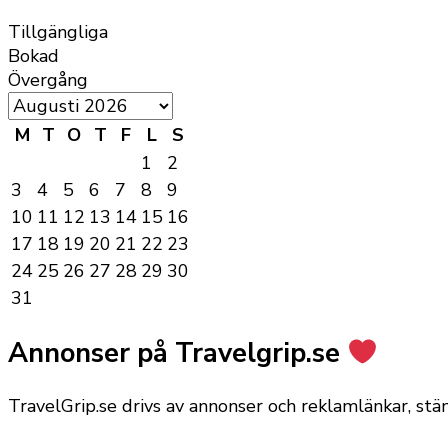
Tillgängliga
Bokad
Övergång
M
T
O
T
F
L
S
1
2
3
4
5
6
7
8
9
10
11
12
13
14
15
16
17
18
19
20
21
22
23
24
25
26
27
28
29
30
31
Annonser på Travelgrip.se
TravelGrip.se drivs av annonser och reklamlänkar, st