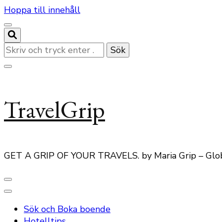
Hoppa till innehåll
Letar
du
efter
något?
TravelGrip
GET A GRIP OF YOUR TRAVELS. by Maria Grip – Glo
Sök och Boka boende
Hotelltips