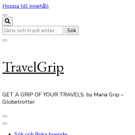
Hoppa till innehåll
Letar
du
efter
något?
TravelGrip
GET A GRIP OF YOUR TRAVELS. by Maria Grip –
Globetrotter
Sök och Boka boende