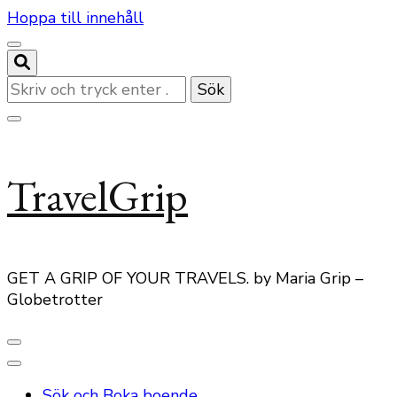
Hoppa till innehåll
Letar
du
efter
något?
TravelGrip
GET A GRIP OF YOUR TRAVELS. by Maria Grip –
Globetrotter
Sök och Boka boende