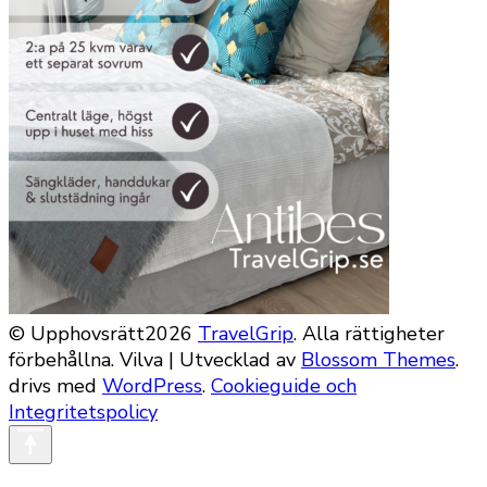
© Upphovsrätt2026
TravelGrip
. Alla rättigheter
förbehållna.
Vilva | Utvecklad av
Blossom Themes
.
drivs med
WordPress
.
Cookieguide och
Integritetspolicy