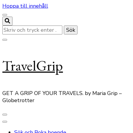
Hoppa till innehåll
Letar
du
efter
något?
TravelGrip
GET A GRIP OF YOUR TRAVELS. by Maria Grip –
Globetrotter
Sök och Boka boende