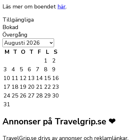
Läs mer om boendet
här
.
Tillgängliga
Bokad
Övergång
M
T
O
T
F
L
S
1
2
3
4
5
6
7
8
9
10
11
12
13
14
15
16
17
18
19
20
21
22
23
24
25
26
27
28
29
30
31
Annonser på Travelgrip.se ❤
TravelGrip.se drivs av annonser och reklamlänkar,