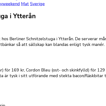
tyweekend
Mat
Sverige
ga i Ytterån
t hos Berliner Schnitzelstuga i Ytterån. De serverar mån
ttbänkar så att sällskap kan blandas enligt tysk mané
 för 169 kr, Cordon Bleu (ost- och skinkfylld) för 129 k
ta är tysk i sitt utförande med stekta bacon/fläskbitar