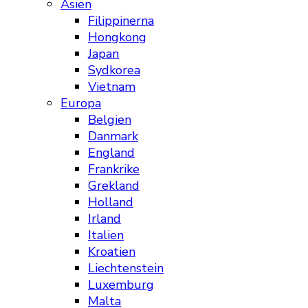
Asien
Filippinerna
Hongkong
Japan
Sydkorea
Vietnam
Europa
Belgien
Danmark
England
Frankrike
Grekland
Holland
Irland
Italien
Kroatien
Liechtenstein
Luxemburg
Malta