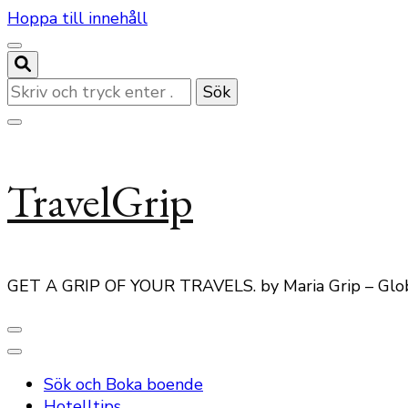
Hoppa till innehåll
Letar
du
efter
något?
TravelGrip
GET A GRIP OF YOUR TRAVELS. by Maria Grip – Glo
Sök och Boka boende
Hotelltips