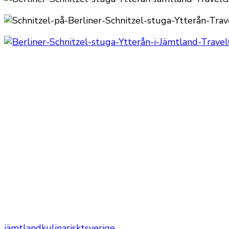
jämtland
kulinariskt
sverige