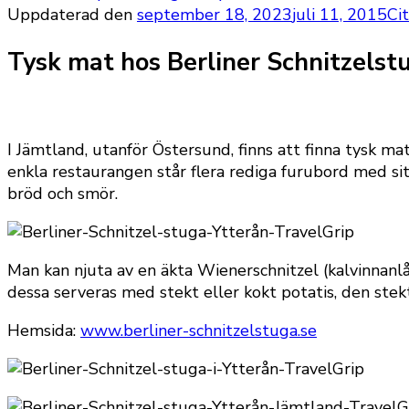
Uppdaterad den
september 18, 2023
juli 11, 2015
Ci
Tysk mat hos Berliner Schnitzelstu
I Jämtland, utanför Östersund, finns att finna tysk ma
enkla restaurangen står flera rediga furubord med si
bröd och smör.
Man kan njuta av en äkta Wienerschnitzel (kalvinnanlår)
dessa serveras med stekt eller kokt potatis, den stek
Hemsida:
www.berliner-schnitzelstuga.se