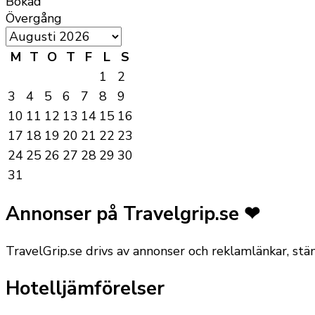
Bokad
Övergång
M
T
O
T
F
L
S
1
2
3
4
5
6
7
8
9
10
11
12
13
14
15
16
17
18
19
20
21
22
23
24
25
26
27
28
29
30
31
Annonser på Travelgrip.se ❤
TravelGrip.se drivs av annonser och reklamlänkar, st
Hotelljämförelser