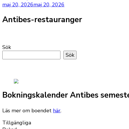
maj 20, 2026
maj 20, 2026
Antibes-restauranger
Sök
Sök
Bokningskalender Antibes semest
Läs mer om boendet
här
.
Tillgängliga