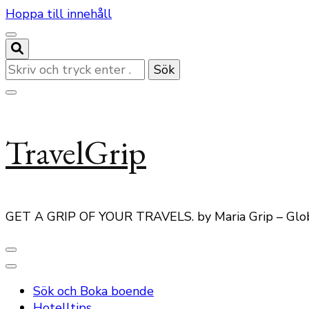
Hoppa till innehåll
Letar
du
efter
något?
TravelGrip
GET A GRIP OF YOUR TRAVELS. by Maria Grip – Glo
Sök och Boka boende
Hotelltips