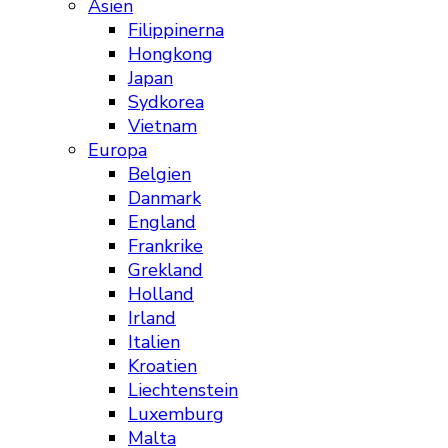
Asien
Filippinerna
Hongkong
Japan
Sydkorea
Vietnam
Europa
Belgien
Danmark
England
Frankrike
Grekland
Holland
Irland
Italien
Kroatien
Liechtenstein
Luxemburg
Malta