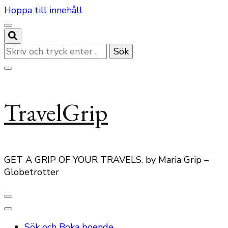
Hoppa till innehåll
Letar
du
efter
något?
TravelGrip
GET A GRIP OF YOUR TRAVELS. by Maria Grip –
Globetrotter
Sök och Boka boende