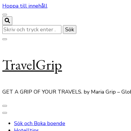
Hoppa till innehåll
Letar
du
efter
något?
TravelGrip
GET A GRIP OF YOUR TRAVELS. by Maria Grip – Glo
Sök och Boka boende
Hotelltips