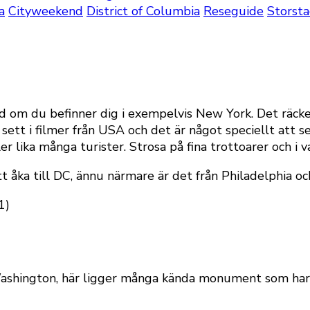
a
Cityweekend
District of Columbia
Reseguide
Storst
 om du befinner dig i exempelvis New York. Det räcke
t i filmer från USA och det är något speciellt att se
r lika många turister. Strosa på fina trottoarer och i
 åka till DC, ännu närmare är det från Philadelphia oc
ashington, här ligger många kända monument som har f