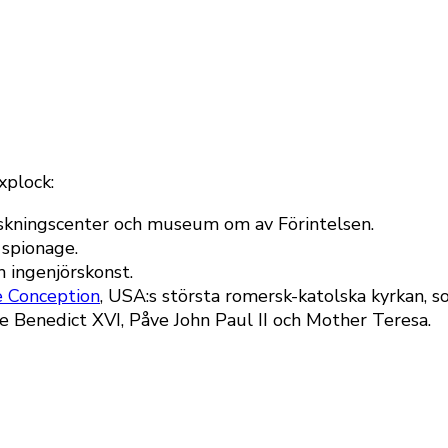
axplock:
rskningscenter och museum om av Förintelsen.
 spionage.
ch ingenjörskonst.
e Conception
, USA:s största romersk-katolska kyrkan, so
 Benedict XVI, Påve John Paul II och Mother Teresa.