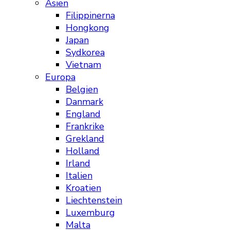
Asien
Filippinerna
Hongkong
Japan
Sydkorea
Vietnam
Europa
Belgien
Danmark
England
Frankrike
Grekland
Holland
Irland
Italien
Kroatien
Liechtenstein
Luxemburg
Malta