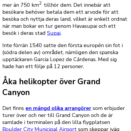
2
mer än 750 km
tillhör dem. Det innebär att
besökare behöver betala dem ett arvode för att
besöka och nyttja deras land, vilket är enkelt ordnat
när man bokar en tur genom Havasupai och ett
besök i deras stad
Supai
.
Inte förrän 1540 satte den första europén sin fot i
(södra delen av) området, nämligen den spanska
upptäckaren Garcia Lopez de Cárdenas. Med sig
hade han ett följe på 12 personer.
Åka helikopter över Grand
Canyon
Det finns
en mängd olika arrangörer
som erbjuder
turer över och ner till Grand Canyon och de är
samlade i terminalen på den lilla flygplatsen
Boulder City Municipal Airport
som skeppar iväg