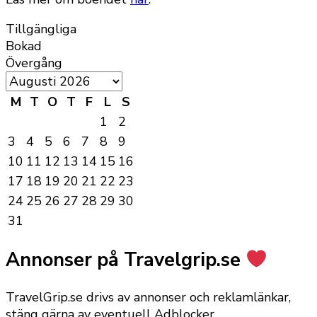
Tillgängliga
Bokad
Övergång
M
T
O
T
F
L
S
1
2
3
4
5
6
7
8
9
10
11
12
13
14
15
16
17
18
19
20
21
22
23
24
25
26
27
28
29
30
31
Annonser på Travelgrip.se
TravelGrip.se drivs av annonser och reklamlänkar,
stäng gärna av eventuell Adblocker.