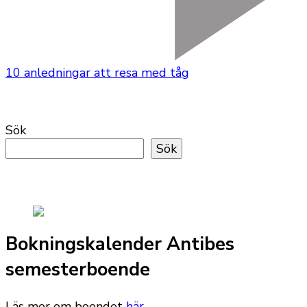
10 anledningar att resa med tåg
Sök
Sök
Bokningskalender Antibes
semesterboende
Läs mer om boendet
här
.