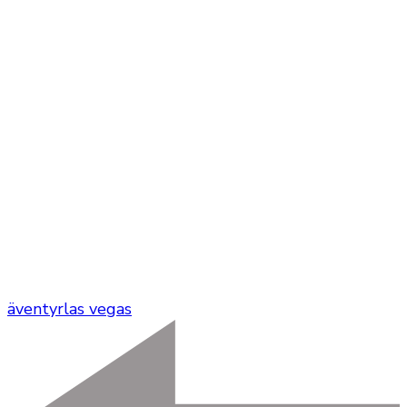
äventyr
las vegas