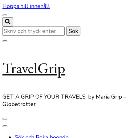
Hoppa till innehåll
Letar
du
efter
något?
TravelGrip
GET A GRIP OF YOUR TRAVELS. by Maria Grip –
Globetrotter
Sök och Boka boende