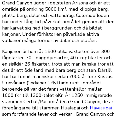
Grand Canyon ligger i delstaten Arizona och är ett
område på omkring 5000 km², med klippiga berg,
platta berg, dalar och vattendrag. Coloradofloden
har under lång tid påverkat området genom att den
har karvat sig ned i berggrunden och då bildat
kanjoner. Under förhistorien påverkade aktiva
vulkaner många former av dalar och platåer.
Kanjonen är hem åt 1500 olika växtarter, över 300
fågelarter, 70+ däggdjursarter, 40+ reptilarter och
en sisådär 26 fiskarter, trots att man kanske tror att
det är ett öde land med bara berg och sten. Därtill
har här funnit människor sedan 7000 år före Kristus.
Urinvånare (”indianer”) flyttade runt i området
beroende på var det fanns vattenkällor mellan
1000 fKr till 1300-talet eKr. År 1250 immigrerade
stammen Cerbat/Pai områden i Grand Canyon, de är
föregångarna till stammen Hualapai och
Havasupai
som fortfarande lever och verkar i Grand Canyon och