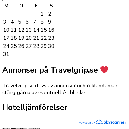
M
T
O
T
F
L
S
1
2
3
4
5
6
7
8
9
10
11
12
13
14
15
16
17
18
19
20
21
22
23
24
25
26
27
28
29
30
31
Annonser på Travelgrip.se
TravelGrip.se drivs av annonser och reklamlänkar,
stäng gärna av eventuell Adblocker.
Hotelljämförelser