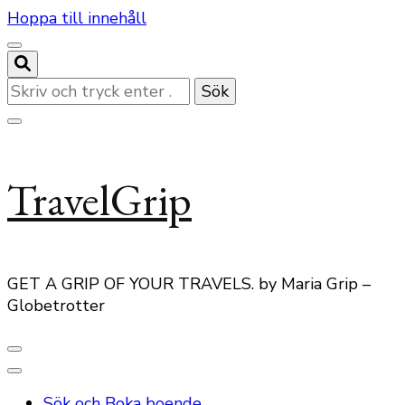
Hoppa till innehåll
Letar
du
efter
något?
TravelGrip
GET A GRIP OF YOUR TRAVELS. by Maria Grip –
Globetrotter
Sök och Boka boende