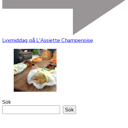
Lyxmiddag på L'Assiette Champenoise
Sök
Sök