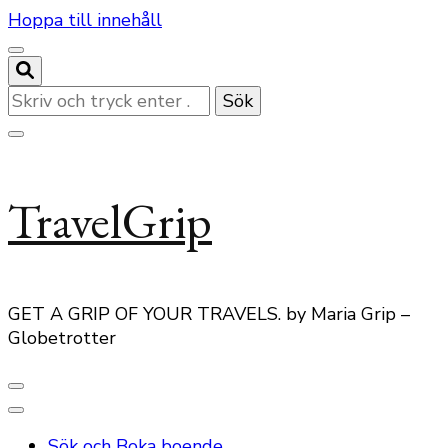
Hoppa till innehåll
Letar
du
efter
något?
TravelGrip
GET A GRIP OF YOUR TRAVELS. by Maria Grip –
Globetrotter
Sök och Boka boende