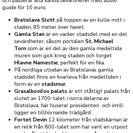
och passerar alla kända sevärdheter med audio
guide för 10 euro.
Bratislava Slott
på toppen av en kulle mitt i
staden, 85 meter över havet.
Gamla Stan
är en vacker stadsdel med en del
sevärdheter, såsom portalen
St. Michael
Torn
som är en del av den gamla medeltida
muren som gick kring staden
och torget
Hlavne Namestie
, perfekt för en fika.
På nordliga utsidan av Bratislavas gamla
stadsdel finns en kvarleva från medeltiden i
form av en
stadsmur
.
Grasalkovičov palats
är ett ståtligt palats från
slutet av 1700-talet i norra delarna av
Bratislava, här huserar presidenten och intill
ligger en tillhörnande trädgård.
Fortet Devin
12 kilometer från stadskärnan är
en relik från 800-talet som har varit en utpost