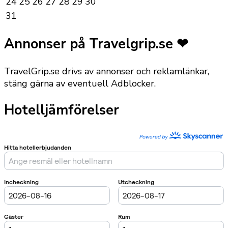
24
25
26
27
28
29
30
31
Annonser på Travelgrip.se ❤
TravelGrip.se drivs av annonser och reklamlänkar,
stäng gärna av eventuell Adblocker.
Hotelljämförelser