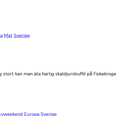
pa
Mat
Sverige
g stort kan man äta härlig skaldjursbuffé på Fiskekrog
tyweekend
Europa
Sverige