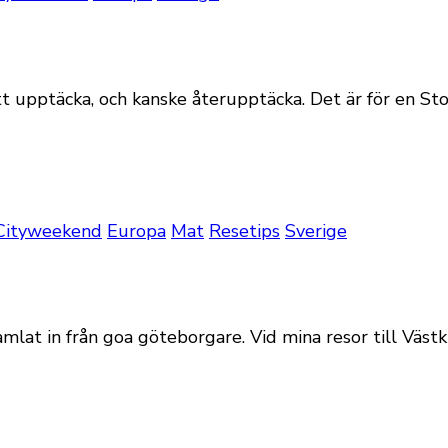
att upptäcka, och kanske återupptäcka. Det är för en S
Cityweekend
Europa
Mat
Resetips
Sverige
samlat in från goa göteborgare. Vid mina resor till 