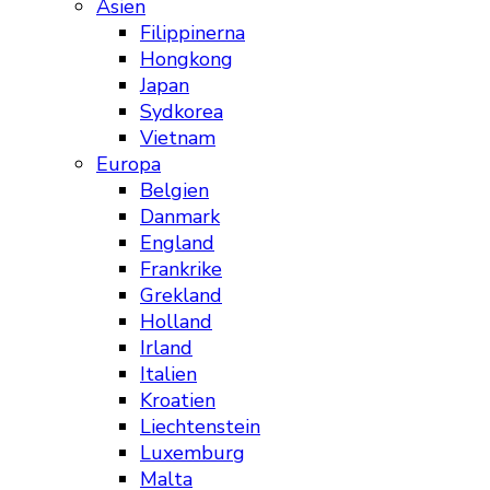
Asien
Filippinerna
Hongkong
Japan
Sydkorea
Vietnam
Europa
Belgien
Danmark
England
Frankrike
Grekland
Holland
Irland
Italien
Kroatien
Liechtenstein
Luxemburg
Malta