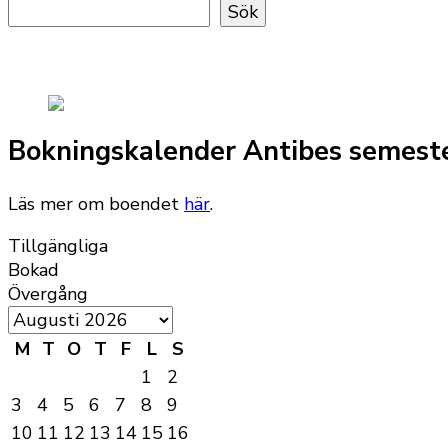
Sök
Bokningskalender Antibes semest
Läs mer om boendet
här
.
Tillgängliga
Bokad
Övergång
M
T
O
T
F
L
S
1
2
3
4
5
6
7
8
9
10
11
12
13
14
15
16