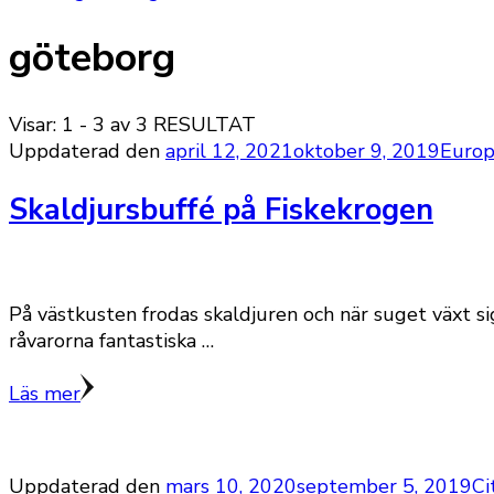
göteborg
Visar: 1 - 3 av 3 RESULTAT
Uppdaterad den
april 12, 2021
oktober 9, 2019
Euro
Skaldjursbuffé på Fiskekrogen
På västkusten frodas skaldjuren och när suget växt si
råvarorna fantastiska …
Läs mer
Uppdaterad den
mars 10, 2020
september 5, 2019
Ci