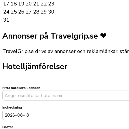
17
18
19
20
21
22
23
24
25
26
27
28
29
30
31
Annonser på Travelgrip.se ❤
TravelGrip.se drivs av annonser och reklamlänkar, st
Hotelljämförelser