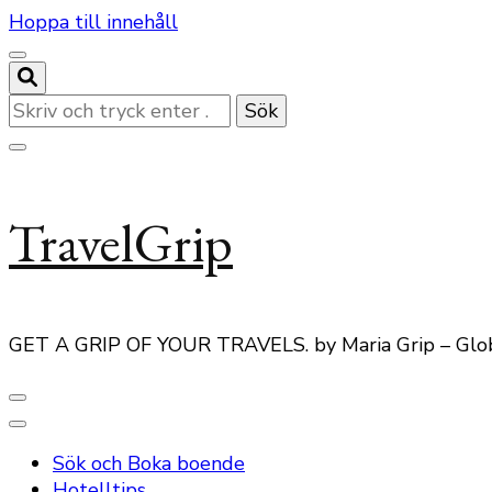
Hoppa till innehåll
Letar
du
efter
något?
TravelGrip
GET A GRIP OF YOUR TRAVELS. by Maria Grip – Glo
Sök och Boka boende
Hotelltips