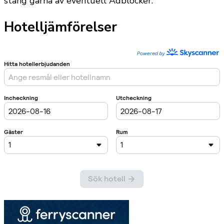
stäng gärna av eventuell Adblocker.
Hotelljämförelser