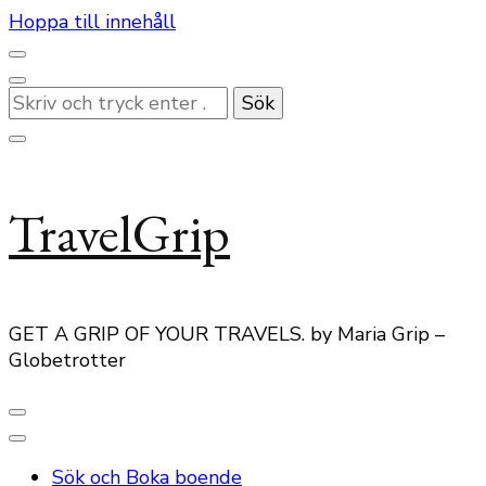
Hoppa till innehåll
Letar
du
efter
något?
TravelGrip
GET A GRIP OF YOUR TRAVELS. by Maria Grip –
Globetrotter
Sök och Boka boende