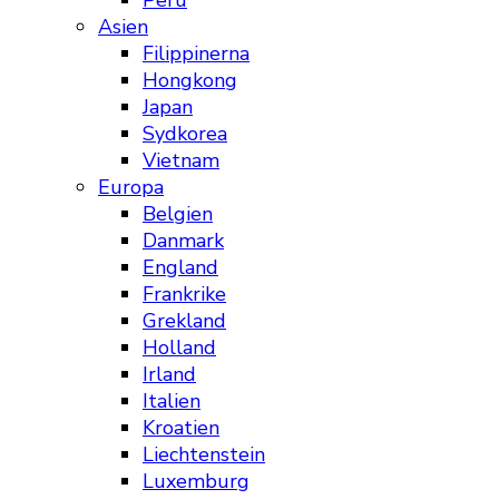
Peru
Asien
Filippinerna
Hongkong
Japan
Sydkorea
Vietnam
Europa
Belgien
Danmark
England
Frankrike
Grekland
Holland
Irland
Italien
Kroatien
Liechtenstein
Luxemburg