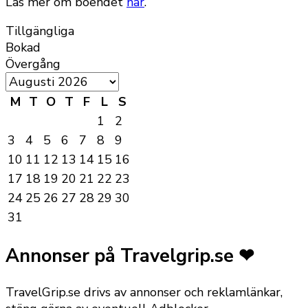
Läs mer om boendet
här
.
Tillgängliga
Bokad
Övergång
M
T
O
T
F
L
S
1
2
3
4
5
6
7
8
9
10
11
12
13
14
15
16
17
18
19
20
21
22
23
24
25
26
27
28
29
30
31
Annonser på Travelgrip.se ❤
TravelGrip.se drivs av annonser och reklamlänkar,