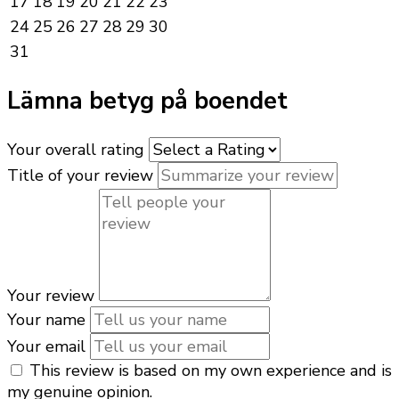
17
18
19
20
21
22
23
24
25
26
27
28
29
30
31
Lämna betyg på boendet
Your overall rating
Title of your review
Your review
Your name
Your email
This review is based on my own experience and is
my genuine opinion.