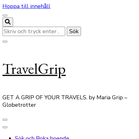
Hoppa till innehåll
Letar
du
efter
något?
TravelGrip
GET A GRIP OF YOUR TRAVELS. by Maria Grip –
Globetrotter
Sök och Boka boende