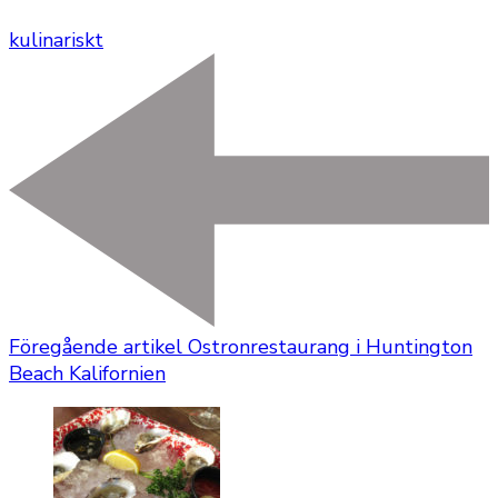
kulinariskt
Föregående artikel
Ostronrestaurang i Huntington
Beach Kalifornien