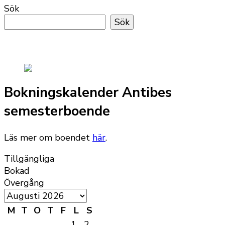
Sök
Sök
Bokningskalender Antibes
semesterboende
Läs mer om boendet
här
.
Tillgängliga
Bokad
Övergång
M
T
O
T
F
L
S
1
2