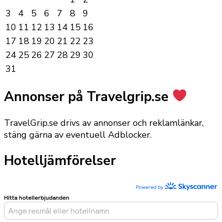
3
4
5
6
7
8
9
10
11
12
13
14
15
16
17
18
19
20
21
22
23
24
25
26
27
28
29
30
31
Annonser på Travelgrip.se
TravelGrip.se drivs av annonser och reklamlänkar,
stäng gärna av eventuell Adblocker.
Hotelljämförelser