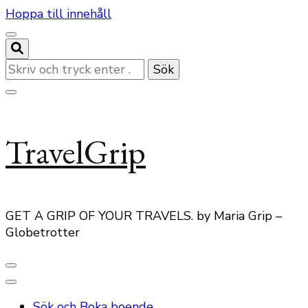
Hoppa till innehåll
Letar
du
efter
något?
TravelGrip
GET A GRIP OF YOUR TRAVELS. by Maria Grip –
Globetrotter
Sök och Boka boende