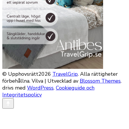
© Upphovsrätt2026
TravelGrip
. Alla rättigheter
förbehållna.
Vilva | Utvecklad av
Blossom Themes
.
drivs med
WordPress
.
Cookieguide och
Integritetspolicy