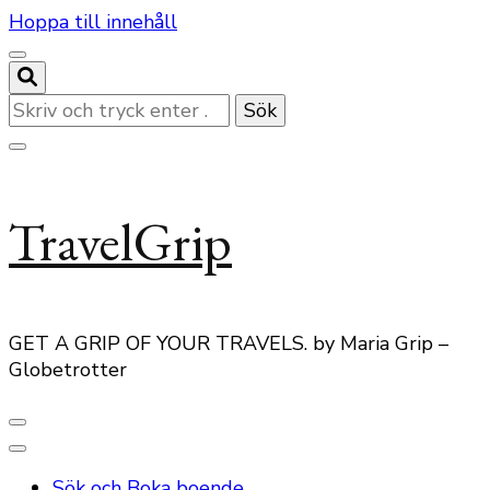
Hoppa till innehåll
Letar
du
efter
något?
TravelGrip
GET A GRIP OF YOUR TRAVELS. by Maria Grip –
Globetrotter
Sök och Boka boende