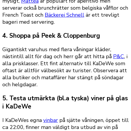
mysigt,
Mattea
är populärt för aperitivo men
serverar också brunchrätter som belgiska våfflor och
French Toast och
Bäckerei Schnell
är ett trevligt
bageri med servering.
4. Shoppa på Peek & Cloppenburg
Gigantiskt varuhus med flera våningar kläder,
nästintill allt för dag och herr går att hitta på
P&C
, i
alla prisklasser. Ett fint alternativ till KaDeWe som
oftast är alltför välbesökt av turister. Observera att
alla butiker och mataffärer har stängt på söndagar
och helgdagar.
5. Testa utmärkta (bl.a tyska) viner på glas
i KaDeWe
I KaDeWes egna
vinbar
på sjätte våningen, öppet till
c:a 22:00, finner man väldigt bra utbud av vin på