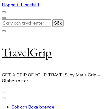
Hoppa till innehåll
Letar
du
efter
något?
TravelGrip
GET A GRIP OF YOUR TRAVELS. by Maria Grip –
Globetrotter
Sök och Boka boende