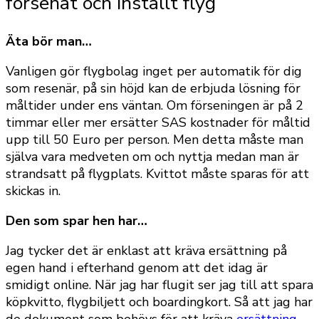
försenat och inställt flyg
Äta bör man…
Vanligen gör flygbolag inget per automatik för dig
som resenär, på sin höjd kan de erbjuda lösning för
måltider under ens väntan. Om förseningen är på 2
timmar eller mer ersätter SAS kostnader för måltid
upp till 50 Euro per person. Men detta måste man
själva vara medveten om och nyttja medan man är
strandsatt på flygplats. Kvittot måste sparas för att
skickas in.
Den som spar hen har…
Jag tycker det är enklast att kräva ersättning på
egen hand i efterhand genom att det idag är
smidigt online. När jag har flugit ser jag till att spara
köpkvitto, flygbiljett och boardingkort. Så att jag har
de dokument som behövs för att kräva
ersättning