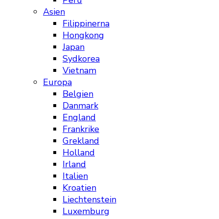
Peru
Asien
Filippinerna
Hongkong
Japan
Sydkorea
Vietnam
Europa
Belgien
Danmark
England
Frankrike
Grekland
Holland
Irland
Italien
Kroatien
Liechtenstein
Luxemburg