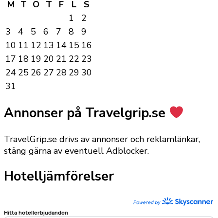
M
T
O
T
F
L
S
1
2
3
4
5
6
7
8
9
10
11
12
13
14
15
16
17
18
19
20
21
22
23
24
25
26
27
28
29
30
31
Annonser på Travelgrip.se
TravelGrip.se drivs av annonser och reklamlänkar,
stäng gärna av eventuell Adblocker.
Hotelljämförelser