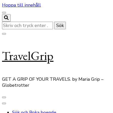
Hoppa till innehåll
Letar
du
efter
något?
TravelGrip
GET A GRIP OF YOUR TRAVELS. by Maria Grip –
Globetrotter
Sök och Boka boende