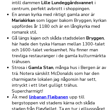
intill dammen
Lille Lundeggårdsvannet
i
centrum, perfekt avbrott i shoppingen.
En annan kyrka med riktigt gamla anor är
Mariakirkan
som ligger bakom Bryggen, kyrkan
uppfördes år 1180 och är en långkyrka med
romansk stil.
Gå längs kajen och skåda stadsdelen
Bryggen
,
här hade den tyska Hansan mellan 1300-talet
och 1600-talet verksamhet. Nu finner man
trevliga restauranger i de gamla kulturmärkta
trähusen.
Strosa i
Gamla Stan
, många hus i Bergen är av
trä. Notera särskilt McDonalds som har den
charmigaste lokalen jag någonsin har sett,
intryckt i ett litet gulligt trähus.
Supercharmigt!
Åk med
linbanan Fløibanen
upp till
bergstoppen vid stadens kärna och skåda
staden från Fløyfjellet. Ta en tur i elljusspåret