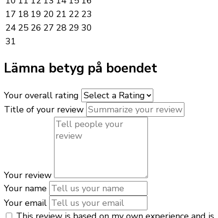
10
11
12
13
14
15
16
17
18
19
20
21
22
23
24
25
26
27
28
29
30
31
Lämna betyg på boendet
Your overall rating
Title of your review
Your review
Your name
Your email
This review is based on my own experience and is