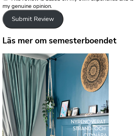
my genuine opinion.
Submit Review
Läs mer om semesterboendet