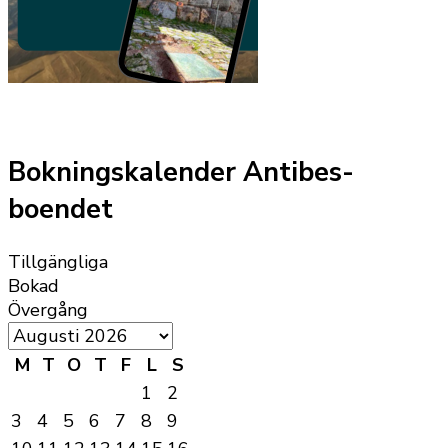
Bokningskalender Antibes-
boendet
Tillgängliga
Bokad
Övergång
M
T
O
T
F
L
S
1
2
3
4
5
6
7
8
9