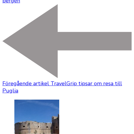
bergen
Föregående artikel
TravelGrip tipsar om resa till
Puglia