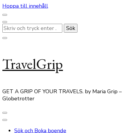
Hoppa till innehåll
Letar
du
efter
något?
TravelGrip
GET A GRIP OF YOUR TRAVELS. by Maria Grip –
Globetrotter
Sök och Boka boende