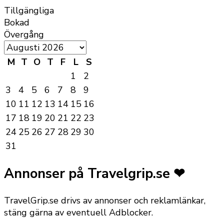
Tillgängliga
Bokad
Övergång
M
T
O
T
F
L
S
1
2
3
4
5
6
7
8
9
10
11
12
13
14
15
16
17
18
19
20
21
22
23
24
25
26
27
28
29
30
31
Annonser på Travelgrip.se ❤
TravelGrip.se drivs av annonser och reklamlänkar,
stäng gärna av eventuell Adblocker.