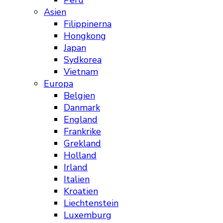
Peru
Asien
Filippinerna
Hongkong
Japan
Sydkorea
Vietnam
Europa
Belgien
Danmark
England
Frankrike
Grekland
Holland
Irland
Italien
Kroatien
Liechtenstein
Luxemburg