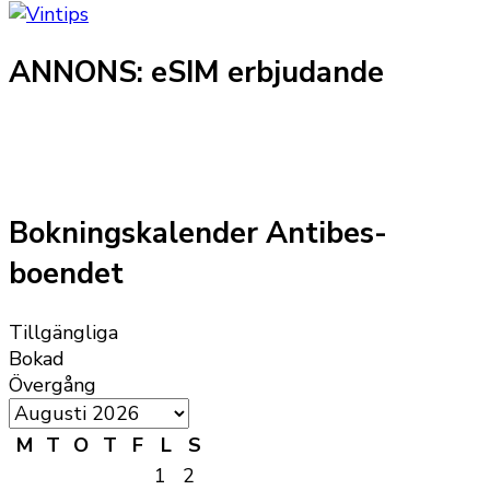
ANNONS: eSIM erbjudande
Bokningskalender Antibes-
boendet
Tillgängliga
Bokad
Övergång
M
T
O
T
F
L
S
1
2