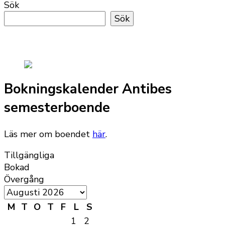
Sök
Sök
Bokningskalender Antibes
semesterboende
Läs mer om boendet
här
.
Tillgängliga
Bokad
Övergång
M
T
O
T
F
L
S
1
2