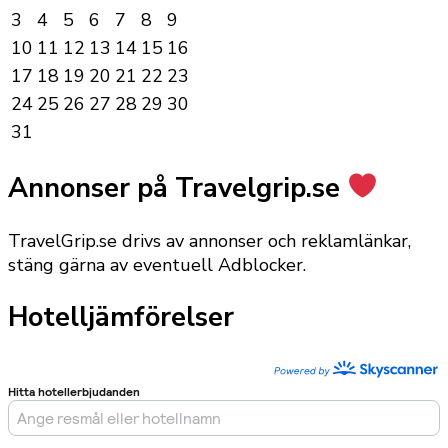
3
4
5
6
7
8
9
10
11
12
13
14
15
16
17
18
19
20
21
22
23
24
25
26
27
28
29
30
31
Annonser på Travelgrip.se
TravelGrip.se drivs av annonser och reklamlänkar,
stäng gärna av eventuell Adblocker.
Hotelljämförelser