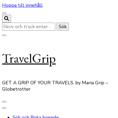
Hoppa till innehåll
Letar
du
efter
något?
TravelGrip
GET A GRIP OF YOUR TRAVELS. by Maria Grip –
Globetrotter
Sök och Boka boende