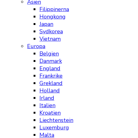
Asien
Filippinerna
Hongkong
Japan
Sydkorea
Vietnam
Europa
Belgien
Danmark
England
Frankrike
Grekland
Holland
Irland
Italien
Kroatien
Liechtenstein
Luxemburg
Malta