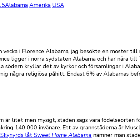
15
Alabama
Amerika
USA
n vecka i Florence Alabama, jag besökte en moster til
nce ligger i norra sydstaten Alabama och har nära till 
a södern kryllar det av kyrkor och församlingar i Alab
 några religiösa påhitt. Endast 6% av Alabamas befolk
m är litet men mysigt, staden sägs vara födelseorten f
ring 140 000 invånare. Ett av grannstäderna är Muscle
 Skynyrds låt
Sweet Home Alabama
nämner man stade