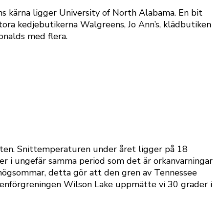
s kärna ligger University of North Alabama. En bit
ra kedjebutikerna Walgreens, Jo Ann’s, klädbutiken
onalds med flera.
ften. Snittemperaturen under året ligger på 18
der i ungefär samma period som det är orkanvarningar
 högsommar, detta gör att den gren av Tennessee
tenförgreningen Wilson Lake uppmätte vi 30 grader i