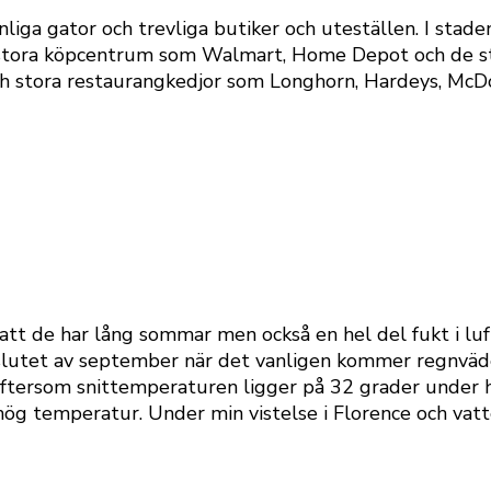
ga gator och trevliga butiker och uteställen. I staden
stora köpcentrum som Walmart, Home Depot och de sto
och stora restaurangkedjor som Longhorn, Hardeys, McD
att de har lång sommar men också en hel del fukt i lu
 i slutet av september när det vanligen kommer regnvä
eftersom snittemperaturen ligger på 32 grader under
ög temperatur. Under min vistelse i Florence och vat