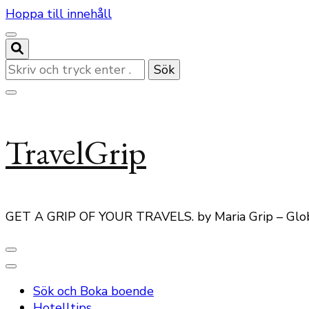
Hoppa till innehåll
Letar
du
efter
något?
TravelGrip
GET A GRIP OF YOUR TRAVELS. by Maria Grip – Glo
Sök och Boka boende
Hotelltips